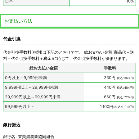
日本
10%
お支払い方法
代金引換
代金引換手数料
(税別)
は下記のとおりです。 総お支払い金額(商品代＋送
料＋代金引換手数料＋税金)に応じて、代金引換手数料が決まります。
総お支払い金額
手数料
0
円
以上～9,999
円
未満
330
円
(
税込
:
363
円
)
9,999
円
以上～29,999
円
未満
440
円
(
税込
:
484
円
)
29,999
円
以上～99,999
円
未満
660
円
(
税込
:
726
円
)
99,999
円
以上～
1,100
円
(
税込
:
1,210
円
)
銀行振込
銀行名
:
東美濃農業協同組合