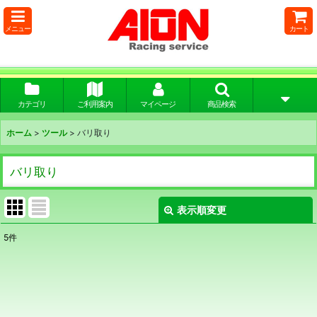
メニュー
カート
カテゴリ
ご利用案内
マイページ
商品検索
ホーム
>
ツール
>
バリ取り
バリ取り
表示順変更
閉じる
5
件
表示数
:
並び順
: