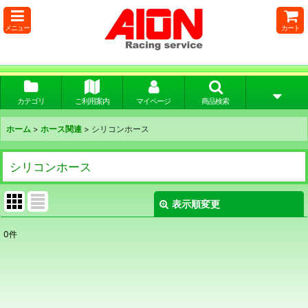
メニュー
カート
カテゴリ
ご利用案内
マイページ
商品検索
ホーム
>
ホース関連
>
シリコンホース
シリコンホース
表示順変更
閉じる
0
件
表示数
:
並び順
: