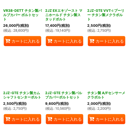
VR38-DETT チタン製バ
2JZ EXエキゾースト マ
2JZ-GTE VVT-i プーリ
ルブカバー ボルトセッ
ニホールド チタン製ス
ー チタン製メクラボル
ト
タッドボルト
ト
26,000
円
(税別)
17,400
円
(税別)
2,500
円
(税別)
(
税込
:
28,600
円
)
(
税込
:
19,140
円
)
(
税込
:
2,750
円
)
カートに入れる
カートに入れる
カートに入れる
2JZ-GTE チタン製カム
2JZ-GTE チタン製バル
チタン製 A/Fセンサーメ
シャフトセンターボルト
ブカバーボルトセット
クラボルト
2,500
円
(税別)
9,600
円
(税別)
2,000
円
(税別)
(
税込
:
2,750
円
)
(
税込
:
10,560
円
)
(
税込
:
2,200
円
)
カートに入れる
カートに入れる
カートに入れる