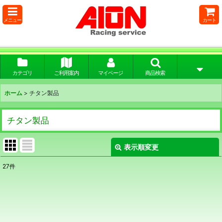
メニュー
カート
カテゴリ
ご利用案内
マイページ
商品検索
ホーム
>
チタン製品
チタン製品
表示順変更
閉じる
27
件
サブカテゴリ
:
表示数
: