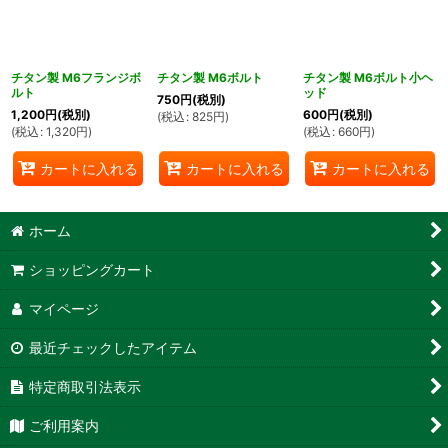
チタン製 M6フランジボ
チタン製 M6ボルト
チタン製 M6ボルト小ヘ
ルト
ッド
750
円
(税別)
1,200
円
(税別)
600
円
(税別)
(
税込
:
825
円
)
(
税込
:
1,320
円
)
(
税込
:
660
円
)
カートに入れる
カートに入れる
カートに入れる
ホーム
ショッピングカート
マイページ
最近チェックしたアイテム
特定商取引法表示
ご利用案内