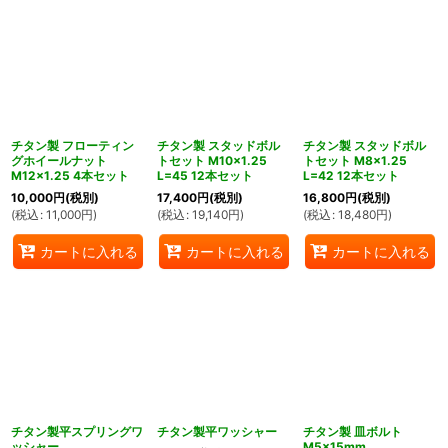
チタン製 フローティン
チタン製 スタッドボル
チタン製 スタッドボル
グホイールナット
トセット M10×1.25
トセット M8×1.25
M12×1.25 4本セット
L=45 12本セット
L=42 12本セット
10,000
円
(税別)
17,400
円
(税別)
16,800
円
(税別)
(
税込
:
11,000
円
)
(
税込
:
19,140
円
)
(
税込
:
18,480
円
)
カートに入れる
カートに入れる
カートに入れる
チタン製平スプリングワ
チタン製平ワッシャー
チタン製 皿ボルト
ッシャー
M5×15mm