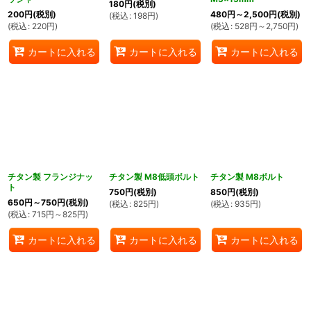
180
円
(税別)
200
円
(税別)
480
円
～2,500
円
(税別)
(
税込
:
198
円
)
(
税込
:
220
円
)
(
税込
:
528
円
～2,750
円
)
カートに入れる
カートに入れる
カートに入れる
チタン製 フランジナッ
チタン製 M8低頭ボルト
チタン製 M8ボルト
ト
750
円
(税別)
850
円
(税別)
650
円
～750
円
(税別)
(
税込
:
825
円
)
(
税込
:
935
円
)
(
税込
:
715
円
～825
円
)
カートに入れる
カートに入れる
カートに入れる