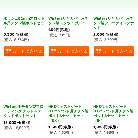
並び順
:
ボッシュ82mmスロット
Wintersリヤカバー用チ
Wintersリヤカバー用チ
絞り込む
ル用チタン製ボルトセッ
タン製スタッドボルト
タン製フローティングナ
ト
ット
650
円
(税別)
5,300
円
(税別)
2,000
円
(税別)
(
税込
:
715
円
)
(
税込
:
5,830
円
)
(
税込
:
2,200
円
)
カートに入れる
カートに入れる
カートに入れる
Winters用チタン製フロ
HKSウェストゲート
HKSウェストゲート
ーティング ナット＆ス
GT2Vバンド用チタン製
GT2Vバンド用チタン製
タッドボルトセット
ボルト&ナットセット
ボルト&ナットセット
（EX）
（IN）
15,000
円
(税別)
1,500
円
(税別)
1,800
円
(税別)
(
税込
:
16,500
円
)
(
税込
:
1,650
円
)
(
税込
:
1,980
円
)