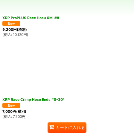
絞り込む
XRP ProPLUS Race Hosu XM-#8
9,200
円
(税別)
(
税込
:
10,120
円
)
XRP Race Crimp Hose Ends #8-30°
7,000
円
(税別)
(
税込
:
7,700
円
)
カートに入れる