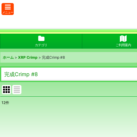
メニュー
カテゴリ
ご利用案内
ホーム
>
XRP Crimp
>
完成Crimp #8
完成Crimp #8
12
件
表示数
:
並び順
: