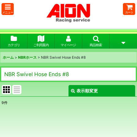
メニュー
カート
カテゴリ
ご利用案内
マイページ
商品検索
ホーム
>
NBRホース
>
NBR Swivel Hose Ends #8
NBR Swivel Hose Ends #8
表示順変更
閉じる
9
件
表示数
:
並び順
: