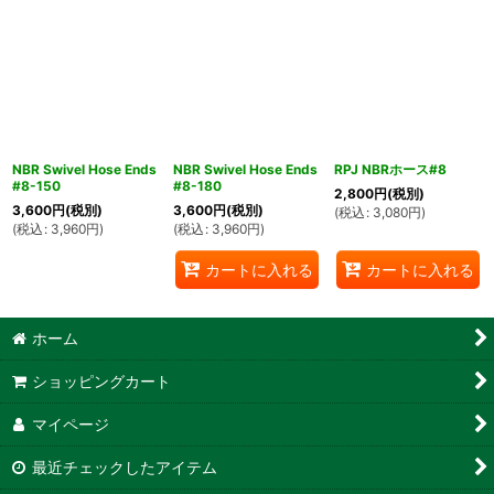
NBR Swivel Hose Ends
NBR Swivel Hose Ends
RPJ NBRホース#8
#8-150
#8-180
2,800
円
(税別)
3,600
円
(税別)
3,600
円
(税別)
(
税込
:
3,080
円
)
(
税込
:
3,960
円
)
(
税込
:
3,960
円
)
カートに入れる
カートに入れる
ホーム
ショッピングカート
マイページ
最近チェックしたアイテム