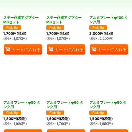
絞り込む
ステー作成アダプター
ステー作成アダプター
アルミプレートφ100 タ
M8セット
M6セット
ンク用
1,700
円
(税別)
1,700
円
(税別)
2,000
円
(税別)
(
税込
:
1,870
円
)
(
税込
:
1,870
円
)
(
税込
:
2,200
円
)
カートに入れる
カートに入れる
カートに入れる
アルミプレートφ80 タ
アルミプレートφ60 タ
アルミプレートφ50 タ
ンク用
ンク用
ンク用
1,800
円
(税別)
1,600
円
(税別)
1,500
円
(税別)
(
税込
:
1,980
円
)
(
税込
:
1,760
円
)
(
税込
:
1,650
円
)