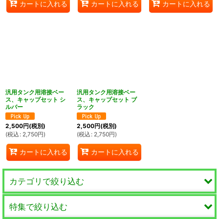
カートに入れる
カートに入れる
カートに入れる
汎用タンク用溶接ベー
汎用タンク用溶接ベー
ス、キャップセット シ
ス、キャップセット ブ
ルバー
ラック
2,500
円
(税別)
2,500
円
(税別)
(
税込
:
2,750
円
)
(
税込
:
2,750
円
)
カートに入れる
カートに入れる
カテゴリで絞り込む
特集で絞り込む
XRP Crimp