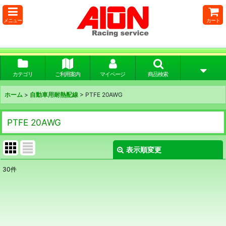
メニュー
カート
カテゴリ
ご利用案内
マイページ
商品検索
ホーム
>
自動車用耐熱配線
>
PTFE 20AWG
PTFE 20AWG
表示順変更
閉じる
30
件
表示数
:
並び順
: