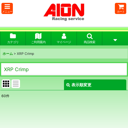
メニュー
カート
カテゴリ
ご利用案内
マイページ
商品検索
ホーム
>
XRP Crimp
XRP Crimp
表示順変更
閉じる
60
件
サブカテゴリ
:
表示数
: