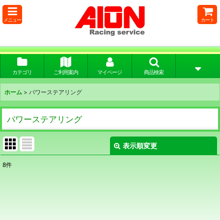
メニュー
カート
カテゴリ
ご利用案内
マイページ
商品検索
ホーム
>
パワーステアリング
パワーステアリング
表示順変更
閉じる
8
件
表示数
:
並び順
: