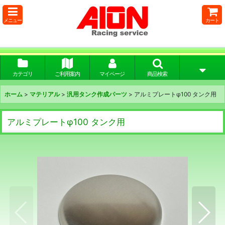
メニュー
カート
カテゴリ
ご利用案内
マイページ
商品検索
ホーム
>
マテリアル
>
汎用タンク作成パーツ
>
アルミプレートφ100 タンク用
アルミプレートφ100 タンク用