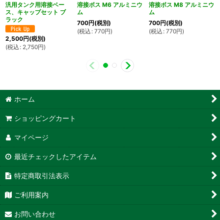
汎用タンク用溶接ベー
溶接ボス M6 アルミニウ
溶接ボス M8 アルミニウ
ス、キャップセット ブ
ム
ム
ラック
700
円
(税別)
700
円
(税別)
(
税込
:
770
円
)
(
税込
:
770
円
)
2,500
円
(税別)
(
税込
:
2,750
円
)
ホーム
ショッピングカート
マイページ
最近チェックしたアイテム
特定商取引法表示
ご利用案内
お問い合わせ